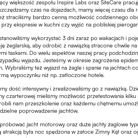
ęcy większość zespołu Inspire Labs oraz SiteCare pracuje
oszczędzamy czas na dojazdach, mamy więcej czasu dla r
 też straciliśmy bardzo cenną możliwość codziennego ob
przy ekspresie w kuchni czy wyjść na pobliskiej pierogar
tanowiliśmy wykorzystać 3 dni zaraz po wakacjach i poj
cję żeglarską, aby odrobić z nawiązką stracone chwile 
mi taskami. Do wielu aspektów naszej pracy podchodzimy
rzypadku wyjazdu. Jesteśmy w okresie zagrożenia epide
. Wybraliśmy też wyjazd na żagle i spanie na jachtach co
rmą wypoczynku niż np. zatłoczone hotele.
iśmy dość intensywny i zrealizowaliśmy go z nawiązką. Dz
rmy czarterowej mieliśmy możliwość przetestowania kilku
robili nam przeszkolenie oraz każdemu chętnemu umożliw
odzielne poprowadzenie jachtów.
próbować jacht motorowy oraz duże jachty żaglowe typu
 atrakcją była noc spędzona w zatoce Zimny Kąt oraz og