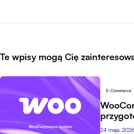
Te wpisy mogą Cię zainteresow
E-Commerce
WooComm
przygo
24 maja, 202