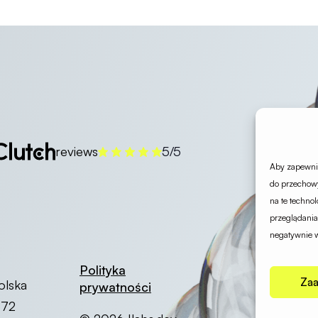
reviews
5/5
Aby zapewnić
do przechowy
na te techno
przeglądania
negatywnie w
Polityka
Zaa
olska
prywatności
572