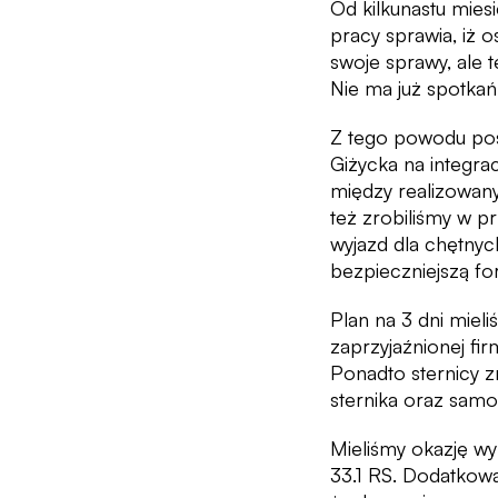
Od kilkunastu miesi
pracy sprawia, iż 
swoje sprawy, ale
Nie ma już spotkań 
Z tego powodu pos
Giżycka na integra
między realizowany
też zrobiliśmy w p
wyjazd dla chętnych
bezpieczniejszą fo
Plan na 3 dni miel
zaprzyjaźnionej fi
Ponadto sternicy z
sternika oraz sam
Mieliśmy okazję wy
33.1 RS. Dodatkową