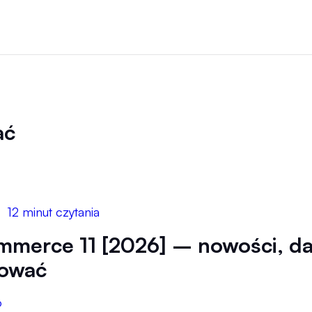
ać
12 minut czytania
erce 11 [2026] – nowości, data
tować
6