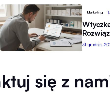
1
Marketing
Wtyczka
Rozwiąz
31 grudnia, 2
tuj się z nami