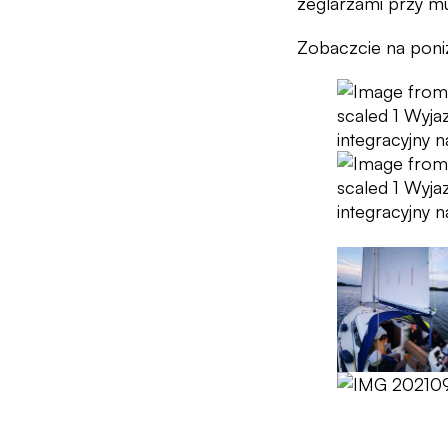
żeglarzami przy mu
Zobaczcie na poniż