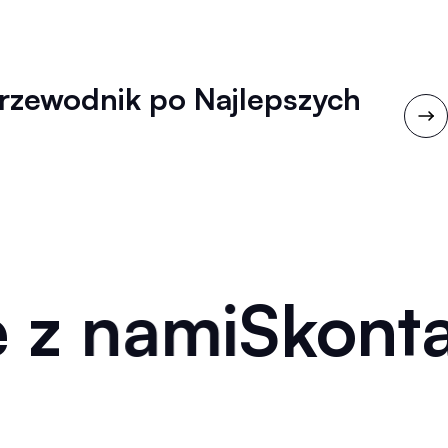
rzewodnik po Najlepszych
 z nami
Skontak