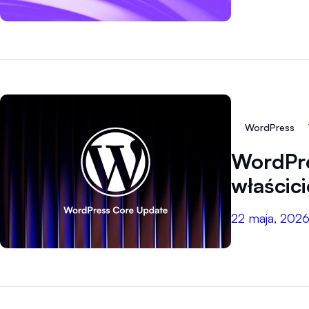
WordPress
WordPre
właścici
22 maja, 202