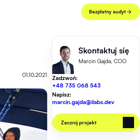
Bezpłatny audyt
Skontaktuj się
Marcin Gajda, COO
01.10.2021
Zadzwoń:
+48 735 068 543
Napisz:
marcin.gajda@ilabs.dev
Zacznij projekt