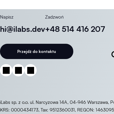
Napisz
Zadzwoń
hi@ilabs.dev
+48 514 416 207
Przejdź do kontaktu
iLabs sp. z o.o. ul. Narcyzowa 14A, 04-946 Warszawa, P
KRS: 0000434173, Tax: 9512360031, REGON: 146309