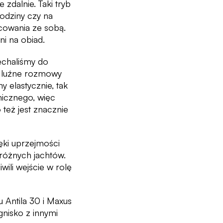
 zdalnie. Taki tryb
odziny czy na
cowania ze sobą.
ni na obiad.
echaliśmy do
na luźne rozmowy
 elastycznie, tak
micznego, więc
 też jest znacznie
ięki uprzejmości
 różnych jachtów.
ili wejście w rolę
 Antila 30 i Maxus
nisko z innymi