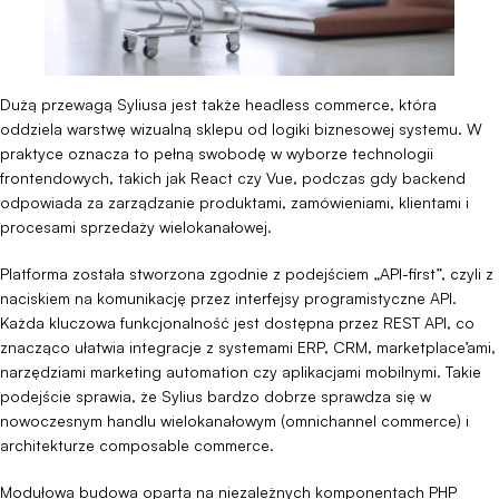
Dużą przewagą Syliusa jest także headless commerce, która
oddziela warstwę wizualną sklepu od logiki biznesowej systemu. W
praktyce oznacza to pełną swobodę w wyborze technologii
frontendowych, takich jak React czy Vue, podczas gdy backend
odpowiada za zarządzanie produktami, zamówieniami, klientami i
procesami sprzedaży wielokanałowej.
Platforma została stworzona zgodnie z podejściem „API-first”, czyli z
naciskiem na komunikację przez interfejsy programistyczne API.
Każda kluczowa funkcjonalność jest dostępna przez REST API, co
znacząco ułatwia integracje z systemami ERP, CRM, marketplace’ami,
narzędziami marketing automation czy aplikacjami mobilnymi. Takie
podejście sprawia, że Sylius bardzo dobrze sprawdza się w
nowoczesnym handlu wielokanałowym (omnichannel commerce) i
architekturze composable commerce.
Modułowa budowa oparta na niezależnych komponentach PHP