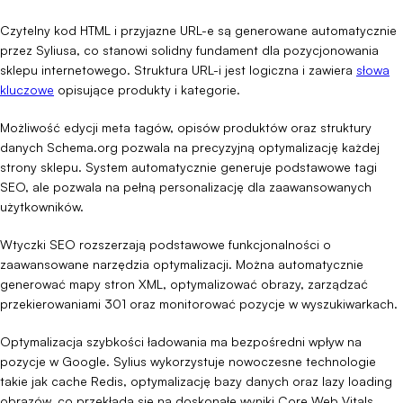
Czytelny kod HTML i przyjazne URL-e są generowane automatycznie
przez Syliusa, co stanowi solidny fundament dla pozycjonowania
sklepu internetowego. Struktura URL-i jest logiczna i zawiera
słowa
kluczowe
opisujące produkty i kategorie.
Możliwość edycji meta tagów, opisów produktów oraz struktury
danych Schema.org pozwala na precyzyjną optymalizację każdej
strony sklepu. System automatycznie generuje podstawowe tagi
SEO, ale pozwala na pełną personalizację dla zaawansowanych
użytkowników.
Wtyczki SEO rozszerzają podstawowe funkcjonalności o
zaawansowane narzędzia optymalizacji. Można automatycznie
generować mapy stron XML, optymalizować obrazy, zarządzać
przekierowaniami 301 oraz monitorować pozycje w wyszukiwarkach.
Optymalizacja szybkości ładowania ma bezpośredni wpływ na
pozycje w Google. Sylius wykorzystuje nowoczesne technologie
takie jak cache Redis, optymalizację bazy danych oraz lazy loading
obrazów, co przekłada się na doskonałe wyniki Core Web Vitals.