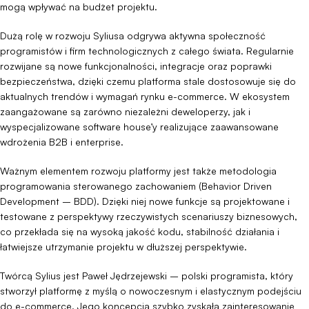
mogą wpływać na budżet projektu.
Dużą rolę w rozwoju Syliusa odgrywa aktywna społeczność
programistów i firm technologicznych z całego świata. Regularnie
rozwijane są nowe funkcjonalności, integracje oraz poprawki
bezpieczeństwa, dzięki czemu platforma stale dostosowuje się do
aktualnych trendów i wymagań rynku e-commerce. W ekosystem
zaangażowane są zarówno niezależni deweloperzy, jak i
wyspecjalizowane software house’y realizujące zaawansowane
wdrożenia B2B i enterprise.
Ważnym elementem rozwoju platformy jest także metodologia
programowania sterowanego zachowaniem (Behavior Driven
Development – BDD). Dzięki niej nowe funkcje są projektowane i
testowane z perspektywy rzeczywistych scenariuszy biznesowych,
co przekłada się na wysoką jakość kodu, stabilność działania i
łatwiejsze utrzymanie projektu w dłuższej perspektywie.
Twórcą Sylius jest Paweł Jędrzejewski – polski programista, który
stworzył platformę z myślą o nowoczesnym i elastycznym podejściu
do e-commerce. Jego koncepcja szybko zyskała zainteresowanie