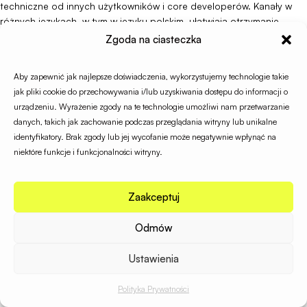
techniczne od innych użytkowników i core developerów. Kanały w
różnych językach, w tym w języku polskim, ułatwiają otrzymanie
pomocy.
Zgoda na ciasteczka
Agencje specjalizujące się we wdrożeniach Syliusa oferują
Aby zapewnić jak najlepsze doświadczenia, wykorzystujemy technologie takie
profesjonalne wsparcie dla firm potrzebujących kompleksowego
jak pliki cookie do przechowywania i/lub uzyskiwania dostępu do informacji o
rozwiązania. Lista certyfikowanych partnerów jest dostępna na
urządzeniu. Wyrażenie zgody na te technologie umożliwi nam przetwarzanie
oficjalnej stronie projektu i obejmuje sprawdzone firmy z całego
danych, takich jak zachowanie podczas przeglądania witryny lub unikalne
świata, w tym polskie agencje.
identyfikatory. Brak zgody lub jej wycofanie może negatywnie wpłynąć na
niektóre funkcje i funkcjonalności witryny.
Kluczowe informacje
Sylius to platforma e-commerce open source oparta na
Zaakceptuj
frameworku Symfony, oferująca pełną elastyczność w tworzeniu
niestandardowych rozwiązań dla sklepów internetowych
Odmów
Jest dostępna w dwóch wersjach: darmowej Standard z licencji
open source MIT i płatnej Plus z funkcjami enterprise
Ustawienia
Architektura headless i podejście API-first umożliwiają integrację
Polityka Prywatności
z natywne aplikacje mobilne, PWA i zewnętrznymi systemami