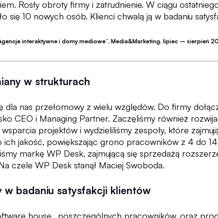
iem. Rosły obroty firmy i zatrudnienie. W ciągu ostatnie
ło się 10 nowych osób. Klienci chwalą ją w badaniu satysfa
Agencje interaktywne i domy mediowe”, Media&Marketing, lipiec – sierpień 2
iany w strukturach
ę dla nas przełomowy z wielu względów. Do firmy dołączy
isko CEO i Managing Partner. Zaczęliśmy również rozwija
parcia projektów i wydzieliliśmy zespoły, które zajmuj
 o ich jakość, powiększając grono pracowników z 4 do 1
iliśmy markę WP Desk, zajmującą się sprzedażą rozsze
a czele WP Desk stanął Maciej Swoboda.
w badaniu satysfakcji klientów
tware house, poszczególnych pracowników, oraz produkt