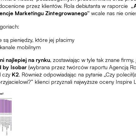
 docenione przez klientów. Rola debiutanta w raporcie
„
gencje Marketingu Zintegrowanego”
wcale nas nie onieś
goriach:
e są pieniędzy, które jej płacimy
 kanale mobilnym
i najlepiej na rynku
, zostawiając w tyle tak znane firmy,
d by Isobar
(wybrana przez twórców raportu Agencją Ro
d
czy
K2
. Również odpowiadając na pytanie „Czy polecił(
zyjacielowi?” klienci przyznali najwyższe oceny Inspire 