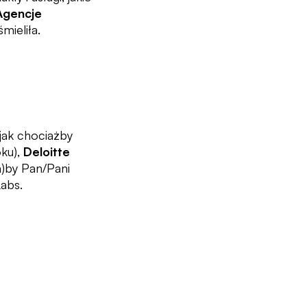
Agencje
mieliła.
 jak chociażby
ku),
Deloitte
a)by Pan/Pani
Labs.