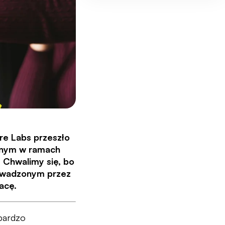
ire Labs przeszło
wanym w ramach
 Chwalimy się, bo
prowadzonym przez
acę.
 bardzo