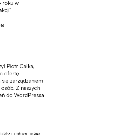
go roku
w
kcji”
016
ł Piotr Całka,
ć ofertę
ą się zarządzaniem
4 osób. Z naszych
rzeń do WordPressa
y i usługi, jakie