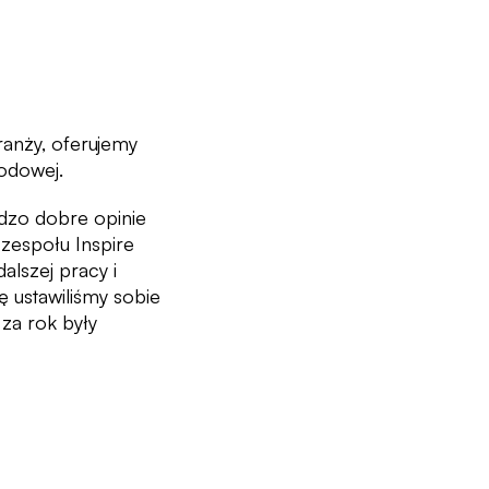
ranży, oferujemy
wodowej.
rdzo dobre opinie
 zespołu Inspire
alszej pracy i
ę ustawiliśmy sobie
za rok były