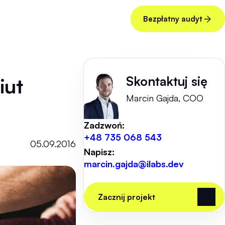
Bezpłatny audyt
Skontaktuj się
iut
Marcin Gajda, COO
Zadzwoń:
+48 735 068 543
05.09.2016
Napisz:
marcin.gajda@ilabs.dev
Zacznij projekt