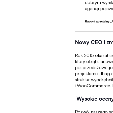
dobrym
wynik
agencji pojawi
Raport specjalny „
Nowy CEO i zm
Rok 2015 okazał si
który objął stanow
posprzedażowego ws
projektami i dbają
struktur wyodrębn
i WooCommerce. N
Wysokie oceny 
Rozwój naszego sof