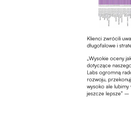
Klienci zwrócili u
długofalowe i stra
„
Wysokie oceny jak
dotyczące naszego 
Labs ogromną radoś
rozwoju, przekonuj
wysoko ale lubimy 
jeszcze lepsze
” –