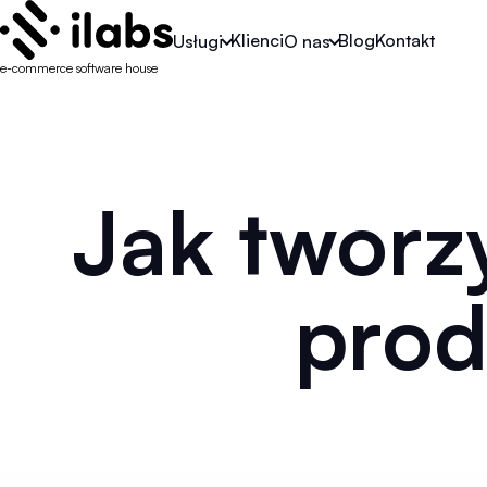
Klienci
Blog
Kontakt
Usługi
O nas
e-commerce software house
Jak tworz
prod