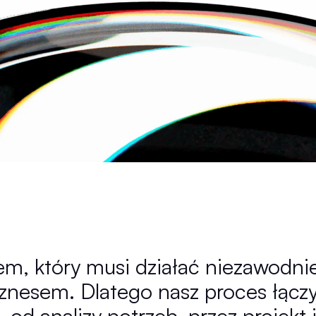
em, który musi działać niezawodnie
biznesem. Dlatego nasz proces łącz
 od analizy potrzeb, przez projekt 