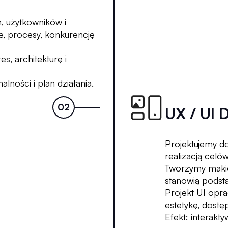
 użytkowników i
e, procesy, konkurencję
s, architekturę i
lności i plan działania.
UX / UI 
Projektujemy do
realizacją celó
Tworzymy makiet
stanowią podsta
Projekt UI opra
estetykę, dostę
Efekt: interakt