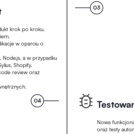
t
ukt krok po kroku,
iem.
ikacje w oparciu o
t, Node.js, a w przypadku
us, Shopify.
code review oraz
wnętrznych.
Testowan
Nowa funkcjona
oraz testy auto