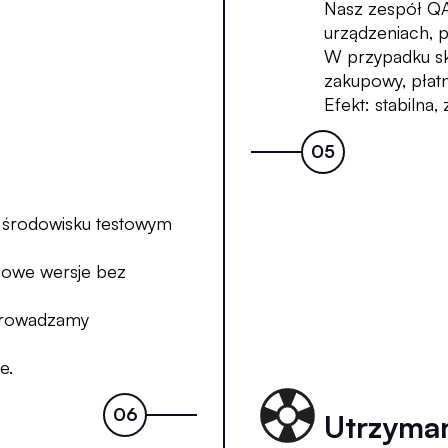
Nasz zespół QA 
urządzeniach, 
W przypadku s
zakupowy, płatn
Efekt: stabilna
 środowisku testowym
nowe wersje bez
eprowadzamy
e.
Utrzyman