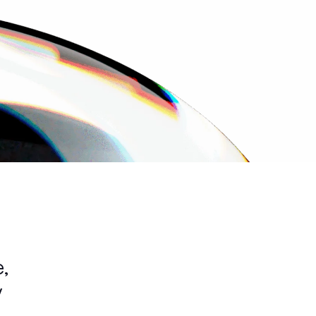
,
y
i