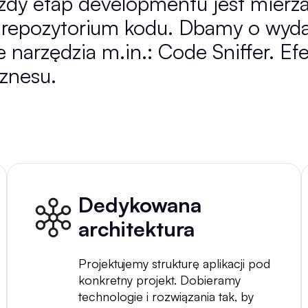
dy etap developmentu jest mierzal
i repozytorium kodu. Dbamy o wyd
arzędzia m.in.: Code Sniffer. Efek
iznesu.
Dedykowana
architektura
Projektujemy strukturę aplikacji pod
konkretny projekt. Dobieramy
technologie i rozwiązania tak, by