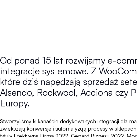
Od ponad 15 lat rozwijamy e-com
integracje systemowe. Z WooComme
które dziś napędzają sprzedaż sete
Alsendo, Rockwool, Acciona czy PIU
Europy.
Stworzyliśmy kilkanaście dedykowanych integracji dla mar
zwiększają konwersję i automatyzują procesy w sklepach
tytuły Efektywna Firma 2022, Gepard Biznesu 2022, Mo