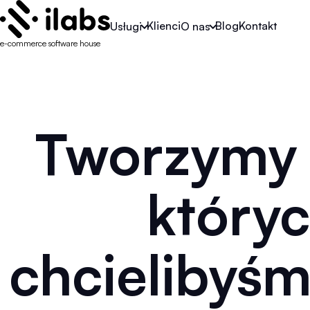
Klienci
Blog
Kontakt
Usługi
O nas
e-commerce software house
Tworzymy 
który
chcielibyśm