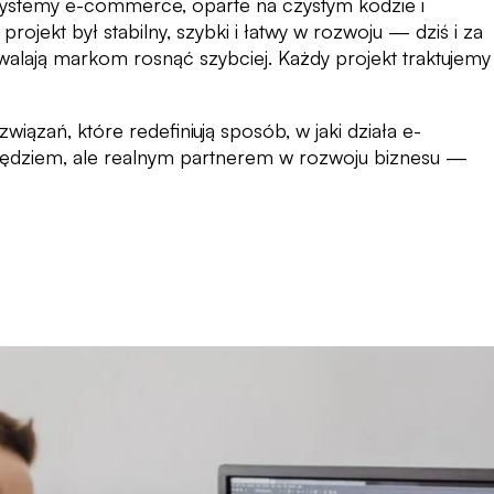
ystemy e-commerce, oparte na czystym kodzie i
rojekt był stabilny, szybki i łatwy w rozwoju — dziś i za
ozwalają markom rosnąć szybciej. Każdy projekt traktujemy
iązań, które redefiniują sposób, w jaki działa e-
zędziem, ale realnym partnerem w rozwoju biznesu —