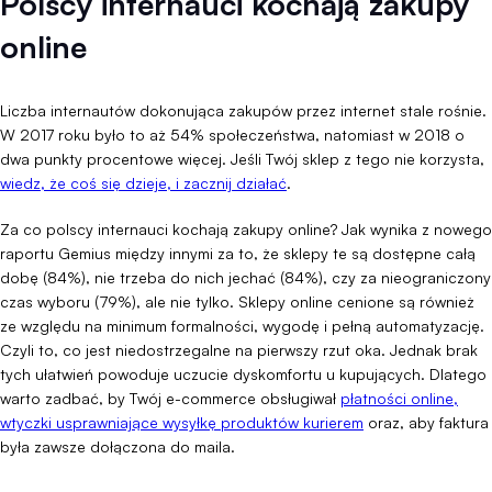
Polscy internauci kochają zakupy
online
Liczba internautów dokonująca zakupów przez internet stale rośnie.
W 2017 roku było to aż 54% społeczeństwa, natomiast w 2018 o
dwa punkty procentowe więcej. Jeśli Twój sklep z tego nie korzysta,
wiedz, że coś się dzieje, i zacznij działać
.
Za co polscy internauci kochają zakupy online? Jak wynika z nowego
raportu Gemius między innymi za to, że sklepy te są dostępne całą
dobę (84%), nie trzeba do nich jechać (84%), czy za nieograniczony
czas wyboru (79%), ale nie tylko. Sklepy online cenione są również
ze względu na minimum formalności, wygodę i pełną automatyzację.
Czyli to, co jest niedostrzegalne na pierwszy rzut oka. Jednak brak
tych ułatwień powoduje uczucie dyskomfortu u kupujących. Dlatego
warto zadbać, by Twój e-commerce obsługiwał
płatności online,
wtyczki usprawniające wysyłkę produktów kurierem
oraz, aby faktura
była zawsze dołączona do maila.