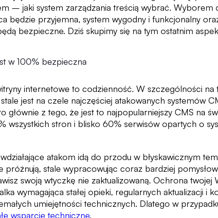
rem
–
jaki system zarządzania treścią wybrać. Wyborem
ca będzie przyjemna, system wygodny i funkcjonalny oraz
ędą bezpieczne. Dziś skupimy się na tym ostatnim aspek
jest w 100% bezpieczna
itryny internetowe to codzienność. W szczególności na 
stale jest na czele najczęściej atakowanych systemów CM
to głównie z tego, że jest to najpopularniejszy CMS na św
 wszystkich stron i blisko 60% serwisów opartych o sy
iwdziałające atakom idą do przodu w błyskawicznym tem
e próżnują, stale wypracowując coraz bardziej pomysłowe
tawisz swoją wtyczkę nie zaktualizowaną. Ochrona twoj
alka wymagająca stałej opieki, regularnych aktualizacji i 
emałych umiejętności technicznych. Dlatego w przypadk
ałe wsparcie techniczne
.