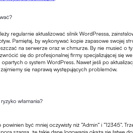
zować?
eży regularnie aktualizować silnik WordPressa, zainstal
tyw. Pamiętaj, by wykonywać kopie zapasowe swojej stro
ieszczać na serwerze oraz w chmurze. By nie musieć o t
 zwrócić się do profesjonalnej firmy specjalizującej się w
 opartych o system WordPress. Nawet jeśli po aktualizacj
, zajmiemy się naprawą występujących problemów.
 ryzyko włamania?
ło powinien być mniej oczywisty niż “Admin” i “12345”. Tr
 spora szansa, że takie dane logowania okażą się łatwe d