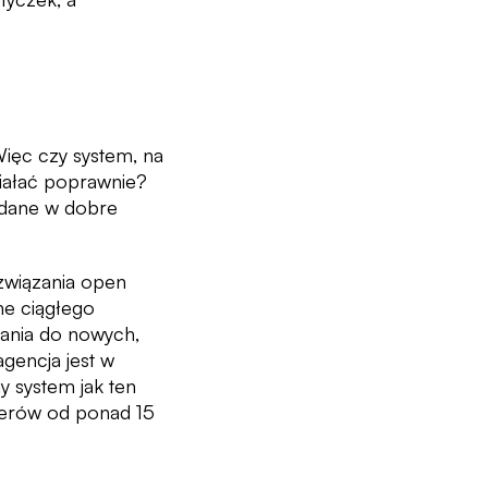
 Więc czy system, na
iałać poprawnie?
oddane w dobre
związania open
ne ciągłego
ania do nowych,
agencja jest w
y system jak ten
perów od ponad 15