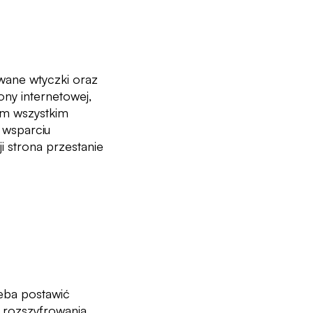
owane wtyczki oraz
ny internetowej,
ym wszystkim
e wsparciu
i strona przestanie
zeba postawić
o rozszyfrowania.