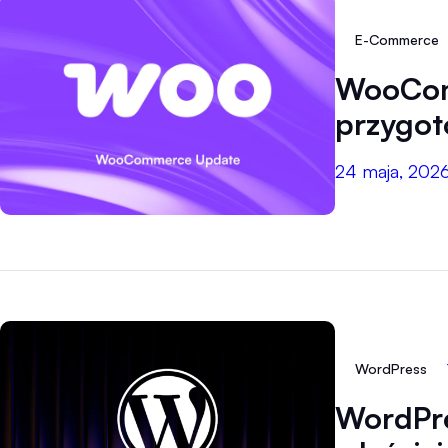
E-Commerce
WooComm
przygo
24 maja, 202
WordPress
WordPre