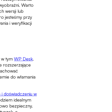
 wyobraźni. Warto
h wersji lub
ro jesteśmy przy
ia i weryfikacji
, w tym
WP Desk
.
je rozszerzające
 zachować
temie do włamania
 i doświadczeniu w
zędziem idealnym
kowo bezpieczny.
tyczek, a