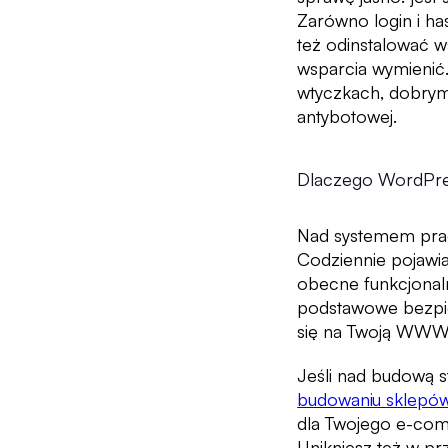
Zarówno login i ha
też odinstalować ws
wsparcia wymienić.
wtyczkach, dobrym 
antybotowej.
Dlaczego WordPres
Nad systemem prac
Codziennie pojawia
obecne funkcjonaln
podstawowe bezpie
się na Twoją WWW
Jeśli nad budową s
budowaniu sklepów
dla Twojego e-com
Unikniesz też w pr