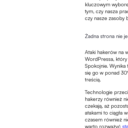
kluczowym wybo
tym, czy nasza pra
czy nasze zasoby b
Żadna strona nie 
Ataki hakerów na w
WordPressa, który 
Spokojnie. Wynika 
się go w ponad 30%
treścią.
Technologie przec
hakerzy również ni
czekają, aż pozos
atakami to ciągła w
czasem również ni
warto rozważyć
st