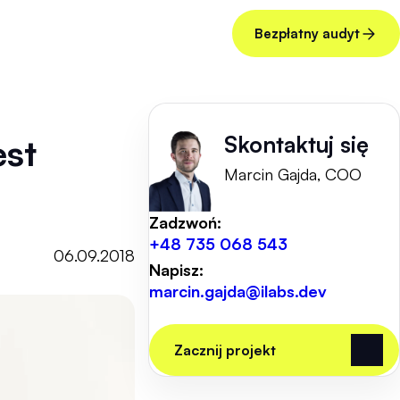
Bezpłatny audyt
Skontaktuj się
st
Marcin Gajda, COO
Zadzwoń:
+48 735 068 543
06.09.2018
Napisz:
marcin.gajda@ilabs.dev
Zacznij projekt