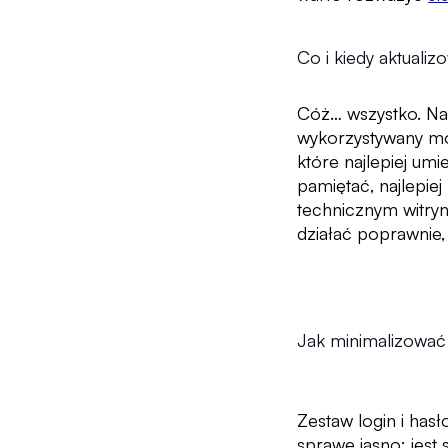
Co i kiedy aktuali
Cóż… wszystko. Nal
wykorzystywany mo
które najlepiej um
pamiętać, najlepiej
technicznym witryn
działać poprawnie
Jak minimalizować
Zestaw login i has
sprawę jasno: jest