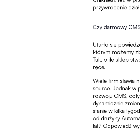
przywrócenie dzia
Czy darmowy CMS 
Utarło się powiedze
którym możemy zbu
Tak, o ile sklep s
ręce.
Wiele firm stawia 
source. Jednak w p
rozwoju CMS, coty
dynamicznie zmieni
stanie w kilka tyg
od drużyny Automa
lat? Odpowiedź wyd