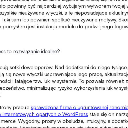
sło powinny być najbardziej wybujałym wytworem twojej
zystkie nieużywane wtyczki, a te nieposiadające aktualnyc
 Taki sam los powinien spotkać nieużywane motywy. Sko
pomysłem jest instalacja modułu do podwójnego logowan
s to rozwiązanie idealne?
ują setki deweloperów. Nad dodatkami do niego tysiące
ją się nowe wtyczki usprawniające jego pracę, aktualizac
ości i łatające tzw. luki w systemie. To pozwala również
czeństwo, minimalizując ryzyko wykorzystania luk w sys
.
trony pracuje
sprawdzona firma o ugruntowanej renomie
 internetowych opartych o WordPress
staje się on nar
merce. Wygodny, prosty w obsłudze, intuicyjny, a dodat
zyszłości kosztownych napraw po nieudanej aktualizacji w