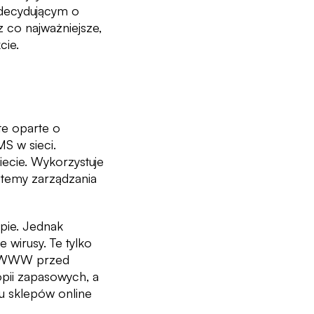
 decydującym o
 co najważniejsze,
cie.
te oparte o
S w sieci.
iecie. Wykorzystuje
stemy zarządzania
pie. Jednak
 wirusy. Te tylko
ej WWW przed
kopii zapasowych, a
u sklepów online